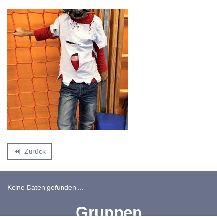
Zurück
backward
Keine Daten gefunden ...
Gruppen